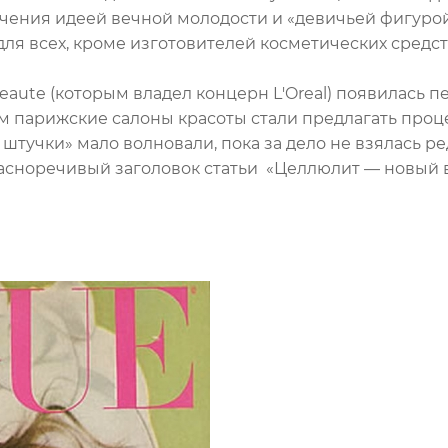
чения идеей вечной молодости и «девичьей фигурой
для всех, кроме изготовителей косметических средст
 Beaute (которым владел концерн L'Oreal) появилась 
2-м парижские салоны красоты стали предлагать про
тучки» мало волновали, пока за дело не взялась ре
асноречивый заголовок статьи «Целлюлит — новый в