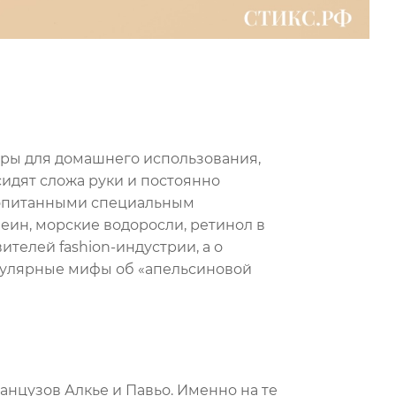
ры для домашнего использования,
идят сложа руки и постоянно
ропитанными специальным
еин, морские водоросли, ретинол в
телей fashion-индустрии, а о
опулярные мифы об «апельсиновой
ранцузов Алкье и Павьо. Именно на те