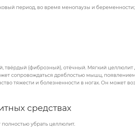
ковый период, во время менопаузы и беременности;
й, твёрдый (фиброзный), отёчный. Мягкий целлюлит 
ожет сопровождаться дряблостью мышц, появлением 
тво тяжести и болезненности в ногах. Он может во
тных средствах
 полностью убрать целлюлит.