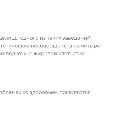
делицы одного из таких заведений,
эстетических несовершенств на четыре
нии подкожно-жировой клетчатки
облемах со здоровьем появляются