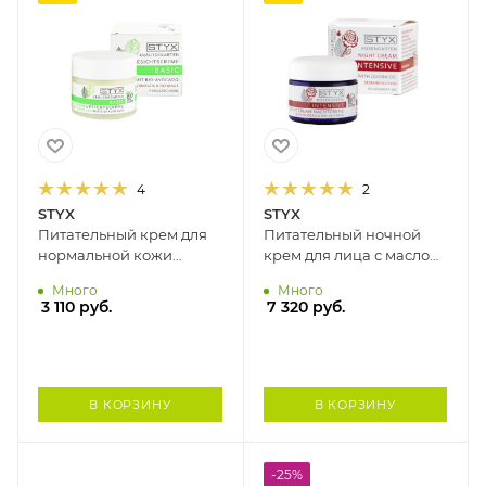
4
2
STYX
STYX
Питательный крем для
Питательный ночной
нормальной кожи
крем для лица с маслом
АВОКАДО STYX, 50 мл
жожоба РОЗОВЫЙ САД
Много
Много
STYX, 50 мл
3 110
руб.
7 320
руб.
В КОРЗИНУ
В КОРЗИНУ
-25%