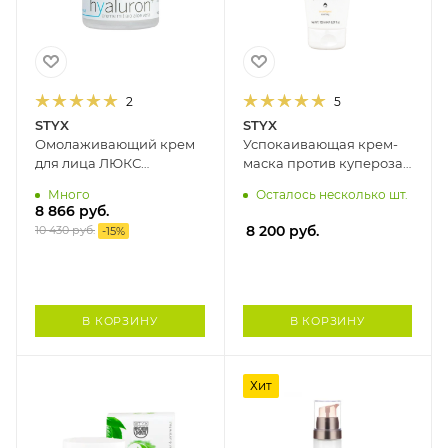
2
5
STYX
STYX
Омолаживающий крем
Успокаивающая крем-
для лица ЛЮКС
маска против купероза
"ГИАЛУРОН+" STYX, 50
и стрессовых реакций
Много
Осталось несколько шт.
мл
на коже GREEN ASIA
8 866
руб.
STYX, 150 мл
8 200
руб.
10 430
руб.
-
15
%
В КОРЗИНУ
В КОРЗИНУ
Хит