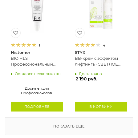
1
4
Histomer
STYX
BIO HLS
ВВ-крем с эффектом
Профессиональный
лифтинга «СВЕТЛОЕ
крем для зрелой кожи
СИЯНИЕ» STYX, 30 мл
Осталось несколько шт.
Достаточно
55+ SUPREME HISTOMER,
2 190
руб.
125 мл
Доступен для
Профессионалов.
ПОДРОБНЕЕ
В КОРЗИНУ
ПОКАЗАТЬ ЕЩЕ