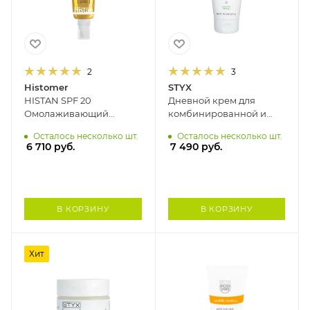
2
3
Histomer
STYX
HISTAN SPF 20
Дневной крем для
Омолаживающий
комбинированной и
солнцезащитный крем-
повреждённой кожи
Осталось несколько шт.
Осталось несколько шт.
антипигмент для лица
ЗЕЛЕНЫЙ ЧАЙ STYX, 150
6 710
руб.
7 490
руб.
HISTOMER, 50 мл
мл
В КОРЗИНУ
В КОРЗИНУ
Хит