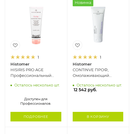
Новинка
1
1
Histomer
Histomer
HISIRIS PRO AGE
CONTINVE ПРОФ,
Профессиональный
Омолаживающий
омолаживающий крем
дневной крем SPF15 с
Осталось несколько шт.
Осталось несколько шт.
для чувствительной
пептидами и
12 542
руб.
кожи SPF10 HISTOMER,
экзосомами HISTOMER,
125 мл
70 мл
Доступен для
Профессионалов.
ПОДРОБНЕЕ
В КОРЗИНУ