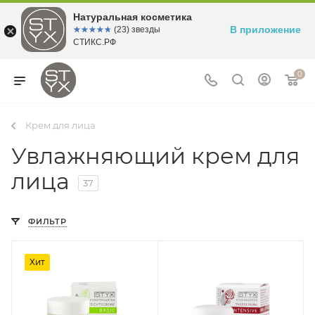
Натуральная косметика
В приложение
☆☆☆☆☆
★★★★★
(23) звезды
СТИКС.РФ
0
Крем для лица
Увлажняющий крем для
лица
37
ФИЛЬТР
Хит