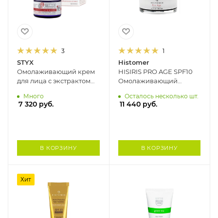
3
1
STYX
Histomer
Омолаживающий крем
HISIRIS PRO AGE SPF10
для лица с экстрактом
Омолаживающий
розы РОЯЛ ЖЕЛЕ
дневной крем для
Много
Осталось несколько шт.
РОЗОВЫЙ САД STYX, 50
чувствительной кожи
7 320
руб.
11 440
руб.
мл
HISTOMER, 50 мл
В КОРЗИНУ
В КОРЗИНУ
Хит