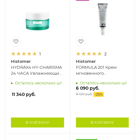
1
2
Histomer
Histomer
HYDRAX4 HY-CHARISMA
FORMULA 201 Крем
24 ЧАСА Увлажняющий
мгновенного
крем для нормальной и
дермообновления
Осталось несколько шт.
Осталось несколько шт.
сухой кожи HISTOMER,
HISTOMER, 50 мл
6 090
руб.
50 мл
11 340
руб.
8 120
руб.
-
25
%
В КОРЗИНУ
В КОРЗИНУ