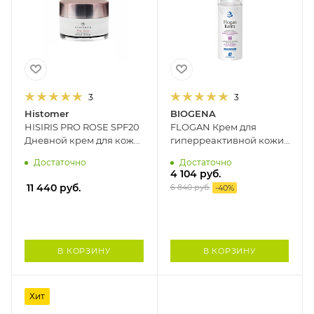
3
3
Histomer
BIOGENA
HISIRIS PRO ROSE SPF20
FLOGAN Крем для
Дневной крем для кожи
гиперреактивной кожи,
с куперозом HISTOMER,
склонной к
Достаточно
Достаточно
50 мл
себорейному дерматиту
4 104
руб.
BIOGENA, 50 мл
11 440
руб.
6 840
руб.
-
40
%
В КОРЗИНУ
В КОРЗИНУ
Хит