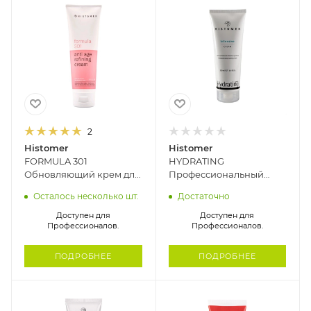
2
Histomer
Histomer
FORMULA 301
HYDRATING
Обновляющий крем для
Профессиональный
зрелой кожи HISTOMER,
интенсивно
Осталось несколько шт.
Достаточно
125 мл
увлажняющий крем для
лица HISTOMER, 250 мл
Доступен для
Доступен для
Профессионалов.
Профессионалов.
ПОДРОБНЕЕ
ПОДРОБНЕЕ