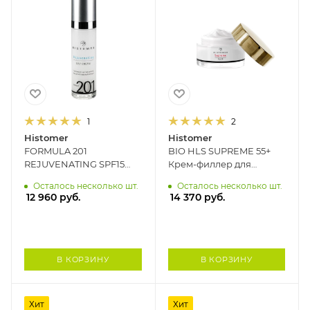
1
2
Histomer
Histomer
FORMULA 201
BIO HLS SUPREME 55+
REJUVENATING SPF15
Крем-филлер для
Омолаживающий
зрелой кожи SPF10
Осталось несколько шт.
Осталось несколько шт.
дневной крем
HISTOMER, 50 мл
12 960
руб.
14 370
руб.
HISTOMER, 50 мл
В КОРЗИНУ
В КОРЗИНУ
Хит
Хит