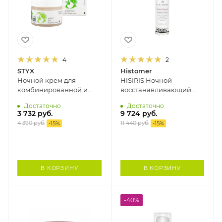
4
2
STYX
Histomer
Ночной крем для
HISIRIS Ночной
комбинированной и
восстанавливающий
поврежденной кожи
крем для
Достаточно
Достаточно
ЗЕЛЕНЫЙ ЧАЙ STYX, 50
чувствительной кожи
3 732
руб.
9 724
руб.
мл
HISTOMER, 50 мл
4 390
руб.
11 440
руб.
-
15
%
-
15
%
В КОРЗИНУ
В КОРЗИНУ
-40%