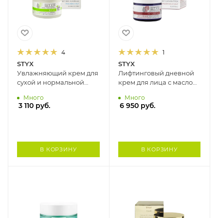
4
1
STYX
STYX
Увлажняющий крем для
Лифтинговый дневной
сухой и нормальной
крем для лица с маслом
кожи РОМАШКА STYX,
каритэ РОЗОВЫЙ САД
Много
Много
50 мл
STYX, 50 мл
3 110
руб.
6 950
руб.
В КОРЗИНУ
В КОРЗИНУ