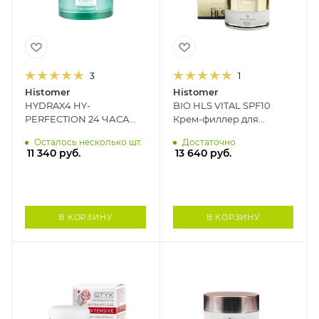
3
1
Histomer
Histomer
HYDRAX4 HY-
BIO HLS VITAL SPF10
PERFECTION 24 ЧАСА
Крем-филлер для
Увлажняющий
зрелой кожи 45+
Осталось несколько шт.
Достаточно
матирующий крем для
HISTOMER, 50 мл
11 340
руб.
13 640
руб.
комбинированной кожи
HISTOMER, 50 мл
В КОРЗИНУ
В КОРЗИНУ