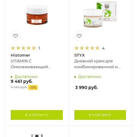
1
4
Histomer
STYX
VITAMIN C
Дневной крем для
Омолаживающий
комбинированной и
дневной крем SPF15
повреждённой кожи
Достаточно
Достаточно
HISTOMER, 50 мл
ЗЕЛЕНЫЙ ЧАЙ STYX, 50
9 461
руб.
мл
3 990
руб.
11 130
руб.
-
15
%
В КОРЗИНУ
В КОРЗИНУ