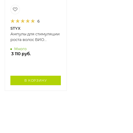
6
STYX
Ампулы для стимуляции
роста волос БИО
КОФЕИН STYX, 10 шт. х 2
Много
мл
3 110
руб.
В КОРЗИНУ