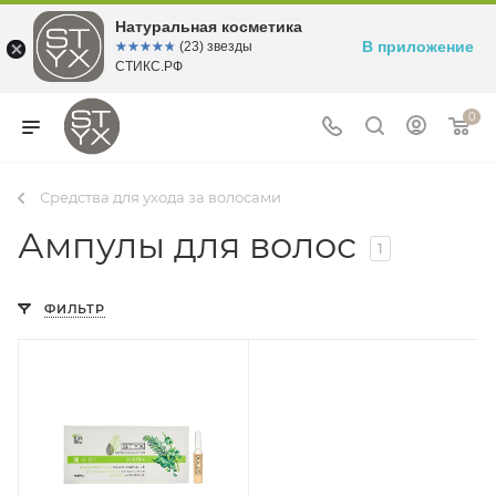
Натуральная косметика
В приложение
☆☆☆☆☆
★★★★★
(23) звезды
СТИКС.РФ
0
Средства для ухода за волосами
Ампулы для волос
1
ФИЛЬТР