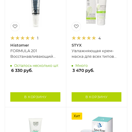
1
4
Histomer
STYX
FORMULA 201
Увлажняющая крем-
Восстанавливающий
маска для всех типов
крем для проблемной
кожи АЛОЭ ВЕРА STYX,
Осталось несколько шт.
Много
кожи GREEN AGE
70 мл
6 330
руб.
3 470
руб.
HISTOMER, 30 мл
В КОРЗИНУ
В КОРЗИНУ
Хит