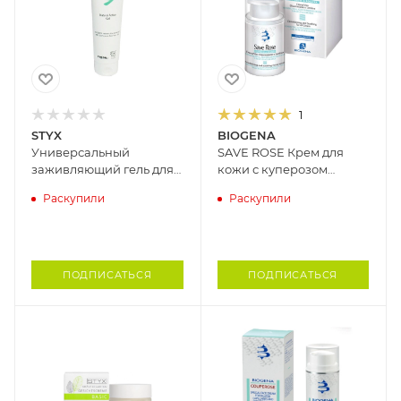
1
STYX
BIOGENA
Универсальный
SAVE ROSE Крем для
заживляющий гель для
кожи с куперозом
лица и тела АЛОЭ ВЕРА
BIOGENA, 50 мл
Раскупили
Раскупили
STYX, 150 мл
ПОДПИСАТЬСЯ
ПОДПИСАТЬСЯ