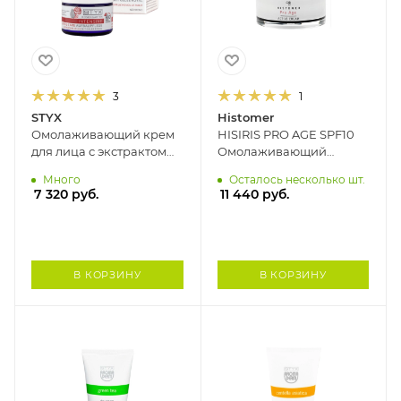
3
1
STYX
Histomer
Омолаживающий крем
HISIRIS PRO AGE SPF10
для лица с экстрактом
Омолаживающий
розы РОЯЛ ЖЕЛЕ
дневной крем для
Много
Осталось несколько шт.
РОЗОВЫЙ САД STYX, 50
чувствительной кожи
7 320
руб.
11 440
руб.
мл
HISTOMER, 50 мл
В КОРЗИНУ
В КОРЗИНУ