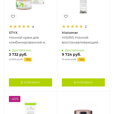
4
2
STYX
Histomer
Ночной крем для
HISIRIS Ночной
комбинированной и
восстанавливающий
поврежденной кожи
крем для
Достаточно
Достаточно
ЗЕЛЕНЫЙ ЧАЙ STYX, 50
чувствительной кожи
3 732
руб.
9 724
руб.
мл
HISTOMER, 50 мл
4 390
руб.
11 440
руб.
-
15
%
-
15
%
В КОРЗИНУ
В КОРЗИНУ
-40%