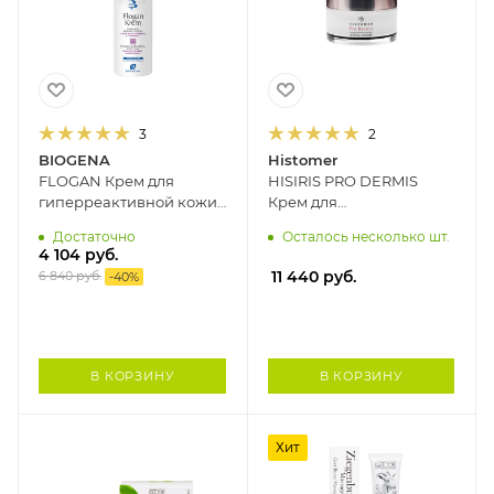
3
2
BIOGENA
Histomer
FLOGAN Крем для
HISIRIS PRO DERMIS
гиперреактивной кожи,
Крем для
склонной к
гиперчувствительной
Достаточно
Осталось несколько шт.
себорейному дерматиту
кожи HISTOMER, 50 мл
4 104
руб.
BIOGENA, 50 мл
11 440
руб.
6 840
руб.
-
40
%
В КОРЗИНУ
В КОРЗИНУ
Хит