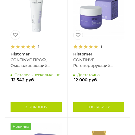
1
1
Histomer
Histomer
CONTINVE ПРОФ,
CONTINVE,
Омолаживающий
Регенерирующий
дневной крем SPF15 с
ночной лифтинг-крем с
Осталось несколько шт.
Достаточно
пептидами и
пептидами и
12 542
руб.
12 000
руб.
экзосомами HISTOMER,
экзосомами HISTOMER,
70 мл
50 мл
В КОРЗИНУ
В КОРЗИНУ
Новинка