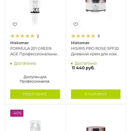
2
3
Histomer
Histomer
FORMULA 201 GREEN
HISIRIS PRO ROSE SPF20
AGE Профессиональный
Дневной крем для кожи
крем для проблемной
с куперозом HISTOMER,
Достаточно
Достаточно
кожи HISTOMER, 100 мл
50 мл
11 440
руб.
Доступен для
Профессионалов.
ПОДРОБНЕЕ
В КОРЗИНУ
-40%