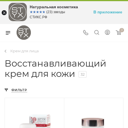
Натуральная косметика
В приложение
☆☆☆☆☆
★★★★★
(23) звезды
СТИКС.РФ
0
Крем для лица
Восстанавливающий
крем для кожи
32
ФИЛЬТР