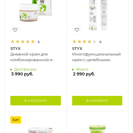
4
4
STYX
STYX
Дневной крем для
Многофункциональный
комбинированной и
крем с целебными
повреждённой кожи
свойствами КОЗЬЕ
Достаточно
Много
ЗЕЛЕНЫЙ ЧАЙ STYX, 50
МОЛОКО STYX, 50 мл
3 990
руб.
2 990
руб.
мл
В КОРЗИНУ
В КОРЗИНУ
Хит