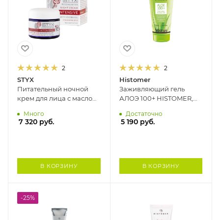
2
2
STYX
Histomer
Питательный ночной
Заживляющий гель
крем для лица с маслом
АЛОЭ 100+ HISTOMER,
жожоба РОЗОВЫЙ САД
150 мл
Много
Достаточно
STYX, 50 мл
7 320
руб.
5 190
руб.
В КОРЗИНУ
В КОРЗИНУ
-25%