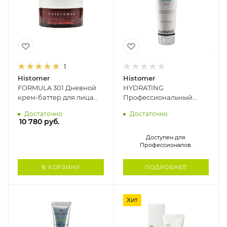
1
Histomer
Histomer
FORMULA 301 Дневной
HYDRATING
крем-баттер для лица
Профессиональный
ИНТЕНСИВНОЕ
интенсивно
Достаточно
Достаточно
ОМОЛОЖЕНИЕ SPF10
увлажняющий крем для
10 780
руб.
HISTOMER, 50 мл
лица HISTOMER, 250 мл
Доступен для
Профессионалов.
В КОРЗИНУ
ПОДРОБНЕЕ
Хит