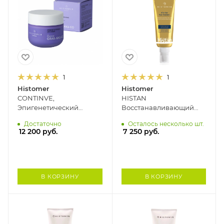
1
1
Histomer
Histomer
CONTINVE,
HISTAN
Эпигенетический
Восстанавливающий
дневной крем с
крем для лица после
Достаточно
Осталось несколько шт.
экзосомами SPF 15
загара HISTOMER, 50 мл
12 200
руб.
7 250
руб.
HISTOMER, 50 мл
В КОРЗИНУ
В КОРЗИНУ