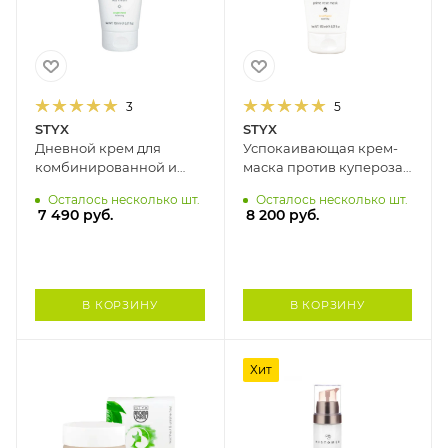
3
5
STYX
STYX
Дневной крем для
Успокаивающая крем-
комбинированной и
маска против купероза
повреждённой кожи
и стрессовых реакций
Осталось несколько шт.
Осталось несколько шт.
ЗЕЛЕНЫЙ ЧАЙ STYX, 150
на коже GREEN ASIA
7 490
руб.
8 200
руб.
мл
STYX, 150 мл
В КОРЗИНУ
В КОРЗИНУ
Хит