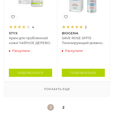
4
2
STYX
BIOGENA
Крем для проблемной
SAVE ROSE SPF15
кожи ЧАЙНОЕ ДЕРЕВО
Тонизирующий дневной
STYX, 50 мл
крем для кожи с
Раскупили
Раскупили
куперозом BIOGENA, 50
мл
ПОДПИСАТЬСЯ
ПОДПИСАТЬСЯ
ПОКАЗАТЬ ЕЩЕ
1
2