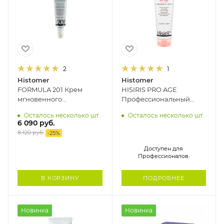
2
1
Histomer
Histomer
FORMULA 201 Крем
HISIRIS PRO AGE
мгновенного
Профессиональный
дермообновления
омолаживающий крем
Осталось несколько шт.
Осталось несколько шт.
HISTOMER, 50 мл
для чувствительной
6 090
руб.
кожи SPF10 HISTOMER,
8 120
руб.
-
25
%
125 мл
Доступен для
Профессионалов.
В КОРЗИНУ
ПОДРОБНЕЕ
Новинка
Новинка