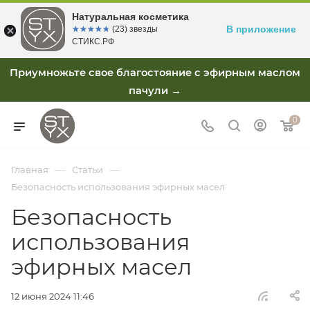
Натуральная косметика
В приложение
☆☆☆☆☆
★★★★★
(23) звезды
СТИКС.РФ
Приумножьте свое благостояние с эфирным маслом
пачули →
0
—
—
Главная
Статьи
Безопасность использования эфирных масел
Безопасность
использования
эфирных масел
12 июня 2024 11:46