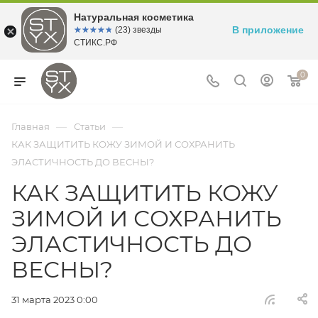
Натуральная косметика
В приложение
☆☆☆☆☆
★★★★★
(23) звезды
СТИКС.РФ
0
—
—
Главная
Статьи
КАК ЗАЩИТИТЬ КОЖУ ЗИМОЙ И СОХРАНИТЬ
ЭЛАСТИЧНОСТЬ ДО ВЕСНЫ?
КАК ЗАЩИТИТЬ КОЖУ
ЗИМОЙ И СОХРАНИТЬ
ЭЛАСТИЧНОСТЬ ДО
ВЕСНЫ?
31 марта 2023 0:00