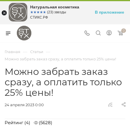
Натуральная косметика
В приложение
☆☆☆☆☆
★★★★★
(23) звезды
СТИКС.РФ
0
—
—
Главная
Статьи
Можно забрать заказ сразу, а оплатить только 25% цены!
Можно забрать заказ
сразу, а оплатить только
25% цены!
24 апреля 2023 0:00
Рейтинг
(4)
(5628)