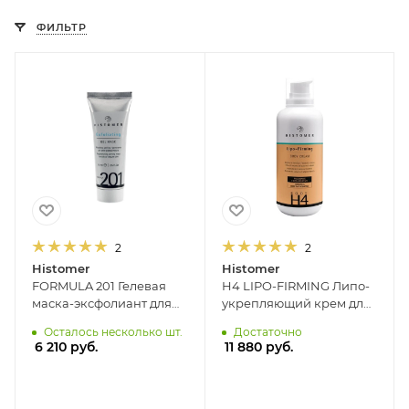
ФИЛЬТР
2
2
Histomer
Histomer
FORMULA 201 Гелевая
H4 LIPO-FIRMING Липо-
маска-эксфолиант для
укрепляющий крем для
всех типов кожи
тела HISTOMER, 400 мл
Осталось несколько шт.
Достаточно
HISTOMER, 75 мл
6 210
руб.
11 880
руб.