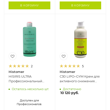
В КОРЗИНУ
В КОРЗИНУ
2
5
Histomer
Histomer
HISIRIS ULTRA
С30 LIPO–GYM Крем для
Профессиональный
активного снижения
успокаивающий тоник
веса HISTOMER, 400 мл
Осталось несколько шт.
Достаточно
для лица HISTOMER, 400
10 120
руб.
мл
Доступен для
Профессионалов.