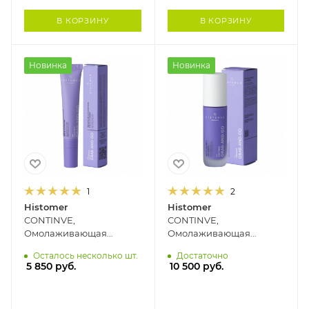
В КОРЗИНУ
В КОРЗИНУ
Новинка
Новинка
1
2
Histomer
Histomer
CONTINVE,
CONTINVE,
Омолаживающая
Омолаживающая
пептидная сыворотка
пептидная сыворотка 24
Осталось несколько шт.
Достаточно
для области вокруг глаз
часа HISTOMER, 30 мл
5 850
руб.
10 500
руб.
и губ HISTOMER, 15 мл