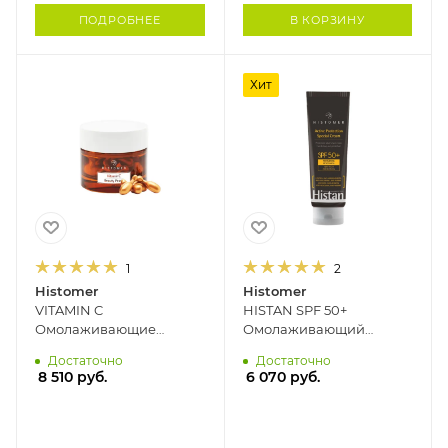
ПОДРОБНЕЕ
В КОРЗИНУ
Хит
1
2
Histomer
Histomer
VITAMIN C
HISTAN SPF 50+
Омолаживающие
Омолаживающий
жемчужины красоты для
солнцезащитный крем
Достаточно
Достаточно
лица (30 монодоз)
для лица и тела
8 510
руб.
6 070
руб.
HISTOMER
HISTOMER, 100 мл