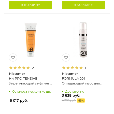
В КОРЗИНУ
В КОРЗИНУ
2
1
Histomer
Histomer
H4 PRO TENSIVE
FORMULA 201
Укрепляющий лифтинг-
Очищающий мусс для
гель для тела HISTOMER,
лица HISTOMER, 150 мл
Осталось несколько шт.
Достаточно
125 мл
3 638
руб.
6 017
руб.
4 280
руб.
-
15
%