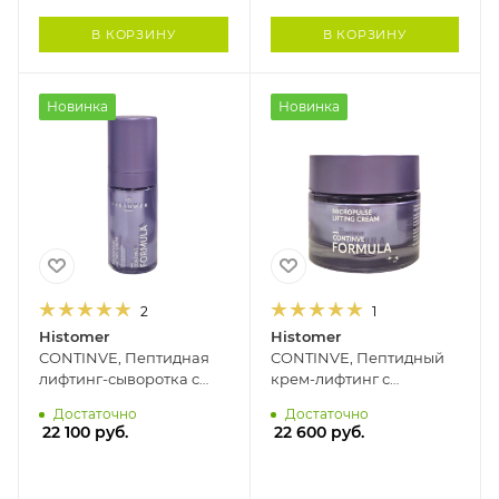
В КОРЗИНУ
В КОРЗИНУ
Новинка
Новинка
2
1
Histomer
Histomer
CONTINVE, Пептидная
CONTINVE, Пептидный
лифтинг-сыворотка с
крем-лифтинг с
экзосомами HISTOMER,
экзосомами 24 часа
Достаточно
Достаточно
30 мл
HISTOMER, 50 мл
22 100
руб.
22 600
руб.