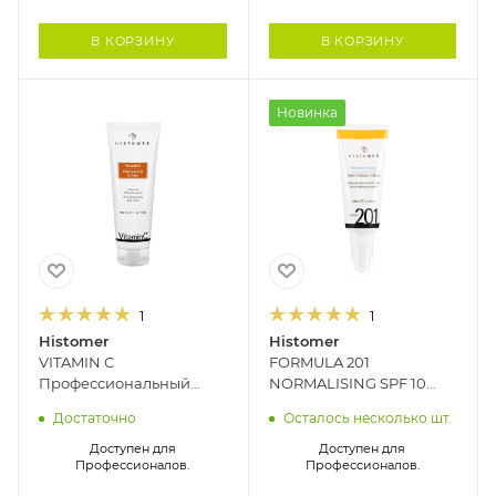
В КОРЗИНУ
В КОРЗИНУ
Новинка
1
1
Histomer
Histomer
VITAMIN C
FORMULA 201
Профессиональный
NORMALISING SPF 10
финишный крем для
Профессиональный
Достаточно
Осталось несколько шт.
лица HISTOMER, 150 мл
крем для жирной кожи
HISTOMER, 100 мл
Доступен для
Доступен для
Профессионалов.
Профессионалов.