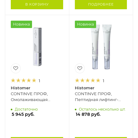
В КОРЗИНУ
ПОДРОБНЕЕ
Новинка
Новинка
1
1
Histomer
Histomer
CONTINVE ПРОФ,
CONTINVE ПРОФ,
Омолаживающая
Пептидная лифтинг-
пептидная сыворотка
сыворотка от морщин
Достаточно
Осталось несколько шт.
для области вокруг глаз
HISTOMER, 2*10 мл
5 945
руб.
14 878
руб.
и губ HISTOMER, 10 мл