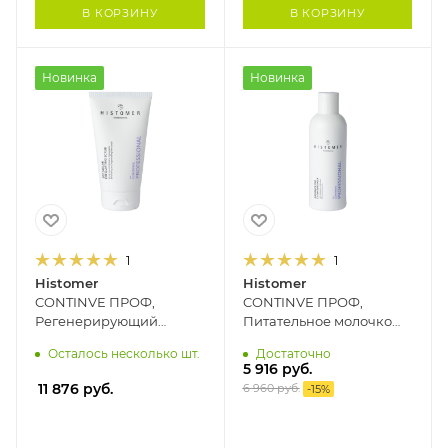
В КОРЗИНУ
В КОРЗИНУ
Новинка
Новинка
1
1
Histomer
Histomer
CONTINVE ПРОФ,
CONTINVE ПРОФ,
Регенерирующий
Питательное молочко
пептидный гель-скраб
для очищения и
Осталось несколько шт.
Достаточно
HISTOMER, 150 мл
демакияжа HISTOMER,
5 916
руб.
200 мл
11 876
руб.
6 960
руб.
-
15
%