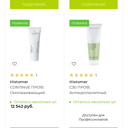
ПОДРОБНЕЕ
ПОДРОБНЕЕ
Новинка
Новинка
1
1
Histomer
Histomer
CONTINVE ПРОФ,
C30 ПРОФ,
Омолаживающий
Антицеллюлитный
дневной крем SPF15 с
разглаживающий крем
Осталось несколько шт.
Осталось несколько шт.
пептидами и
HISTOMER, 250 мл
12 542
руб.
экзосомами HISTOMER,
70 мл
Доступен для
Профессионалов.