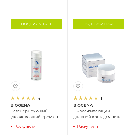
100 г
ПОДПИСАТЬСЯ
ПОДПИСАТЬСЯ
4
1
BIOGENA
BIOGENA
Регенерирующий
Омолаживающий
увлажняющий крем для
дневной крем для лица
сухой и чувствительной
со стволовыми клетками
Раскупили
Раскупили
кожи лица BIOGENA, 50
гардении SPF15
мл
BIOGENA, 50 мл