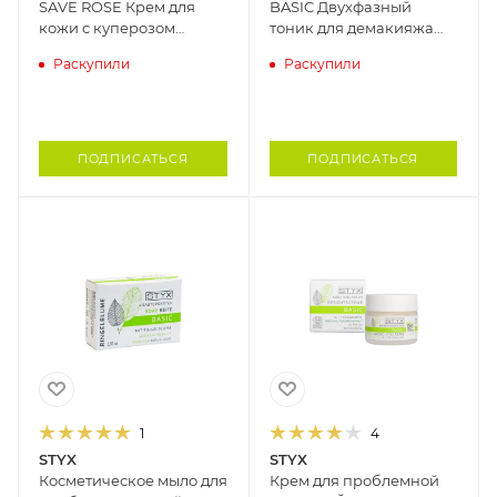
SAVE ROSE Крем для
BASIC Двухфазный
кожи с куперозом
тоник для демакияжа
BIOGENA, 50 мл
глаз и губ HISTOMER,
Раскупили
Раскупили
200 мл
ПОДПИСАТЬСЯ
ПОДПИСАТЬСЯ
1
4
STYX
STYX
Косметическое мыло для
Крем для проблемной