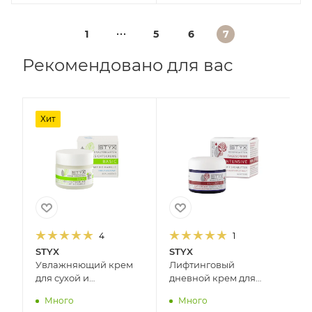
1
5
6
7
Рекомендовано для вас
Хит
4
1
STYX
STYX
S
Увлажняющий крем
Лифтинговый
Н
для сухой и
дневной крем для
м
нормальной кожи
лица с маслом каритэ
о
Много
Много
РОМАШКА STYX, 50 мл
РОЗОВЫЙ САД STYX,
В