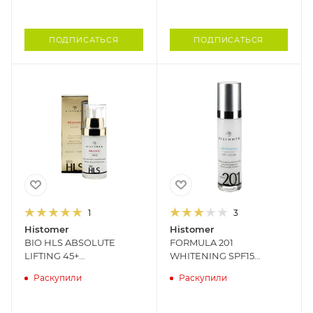
ПОДПИСАТЬСЯ
ПОДПИСАТЬСЯ
1
3
Histomer
Histomer
BIO HLS ABSOLUTE
FORMULA 201
LIFTING 45+
WHITENING SPF15
Омолаживающий
Дневной крем для
Раскупили
Раскупили
концентрат (эффект
сияния кожи HISTOMER,
ботокса) HISTOMER, 30
50 мл
мл