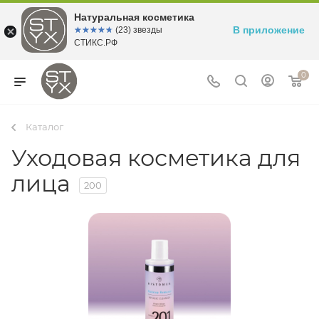
Натуральная косметика
В приложение
☆☆☆☆☆
★★★★★
(23) звезды
СТИКС.РФ
0
Каталог
Уходовая косметика для
лица
200