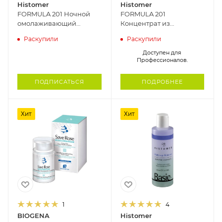
Histomer
Histomer
FORMULA 201 Ночной
FORMULA 201
омолаживающий
Концентрат из
концентрат для лица со
стволовых клеток
Раскупили
Раскупили
стволовыми клетками
гардении для
гардении HISTOMER, 30
омоложения кожи
Доступен для
Профессионалов.
мл
HISTOMER, 2.5 мл
ПОДПИСАТЬСЯ
ПОДРОБНЕЕ
Хит
Хит
1
4
BIOGENA
Histomer