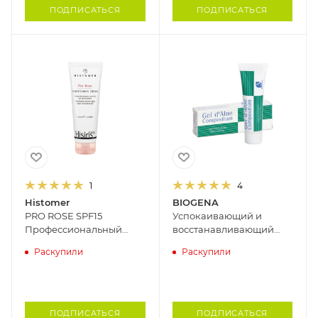
ПОДПИСАТЬСЯ
ПОДПИСАТЬСЯ
1
4
Histomer
BIOGENA
PRO ROSE SPF15
Успокаивающий и
Профессиональный
восстанавливающий
крем для кожи с
гель для лица с алоэ
Раскупили
Раскупили
куперозом HISTOMER,
BIOGENA, 30 мл
125 мл
ПОДПИСАТЬСЯ
ПОДПИСАТЬСЯ