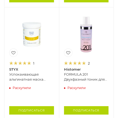
1
2
STYX
Histomer
Успокаивающая
FORMULA 201
альгинатная маска
Двухфазный тоник для
SECRET AGE STYX, 333 гр
снятия макияжа
Раскупили
Раскупили
HISTOMER, 150 мл
ПОДПИСАТЬСЯ
ПОДПИСАТЬСЯ