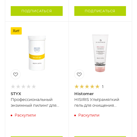
ПОДПИСАТЬСЯ
ПОДПИСАТЬСЯ
Хит
1
STYX
Histomer
Профессиональный
HISIRIS Ультрамягкий
энзимный пилинг для
гель для очищения
лица с ананасом и
чувствительной кожи
Раскупили
Раскупили
папайей SECRET AGE
HISTOMER, 200 мл
STYX, 200 гр