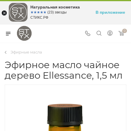
Натуральная косметика
В приложение
☆☆☆☆☆
★★★★★
(23) звезды
СТИКС.РФ
0
Эфирные масла
Эфирное масло чайное
дерево Ellessance, 1,5 мл