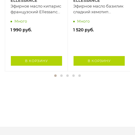
ELLESSANCE
ELLESSANCE
Эфирное масло кипарис
Эфирное масло базилик
французский Ellessance,
сладкий хемотип
10 мл
метилхавикол
Много
Много
Ellessance, 10 мл
1 990
руб.
1 520
руб.
В КОРЗИНУ
В КОРЗИНУ