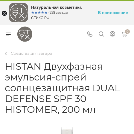
Натуральная косметика
В приложение
☆☆☆☆☆
★★★★★
(23) звезды
СТИКС.РФ
0
Средства для загара
HISTAN Двухфазная
эмульсия-спрей
солнцезащитная DUAL
DEFENSE SPF 30
HISTOMER, 200 мл