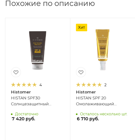
Похожие по описанию
Хит
4
2
Histomer
Histomer
HISTAN SPF30
HISTAN SPF 20
Солнцезащитный
Омолаживающий
антицеллюлитный крем
солнцезащитный крем-
Достаточно
Осталось несколько шт.
для тела HISTOMER, 200
антипигмент для лица
7 420
руб.
6 710
руб.
мл
HISTOMER, 50 мл