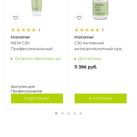
1
1
Histomer
Histomer
NEW C30
C30 Активный
Профессиональный
антицеллюлитный крем
усиленный
HISTOMER, 400 мл
Осталось несколько шт.
Достаточно
антицеллюлитный гель-
пилинг для тела
11 396
руб.
HISTOMER, 250 мл
Доступен для
Профессионалов.
ПОДРОБНЕЕ
В КОРЗИНУ