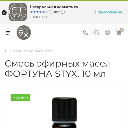
Натуральная косметика
В приложение
☆☆☆☆☆
★★★★★
(23) звезды
СТИКС.РФ
0
Смеси эфирных масел
Смесь эфирных масел
ФОРТУНА STYX, 10 мл
Новинка