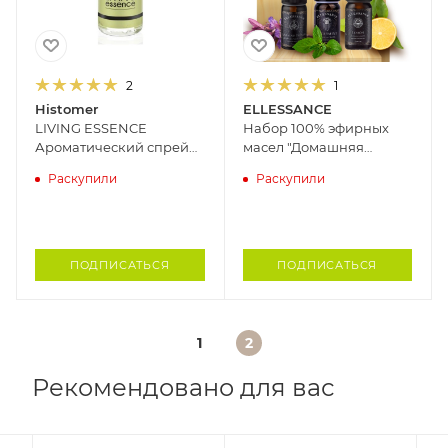
2
1
Histomer
ELLESSANCE
LIVING ESSENCE
Набор 100% эфирных
Ароматический спрей
масел "Домашняя
для помещения на
аптечка" Ellessance
Раскупили
Раскупили
основе натуральных
эфирных масел
HISTOMER, 100 мл
ПОДПИСАТЬСЯ
ПОДПИСАТЬСЯ
1
2
Рекомендовано для вас