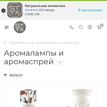
Натуральная косметика
В приложение
☆☆☆☆☆
★★★★★
(23) звезды
СТИКС.РФ
0
Эфирные масла, аромалампы и литература
Аромалампы и
аромаспрей
36
ФИЛЬТР