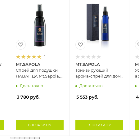
1
ел
MT.SAPOLA
MT.SAPOLA
M
Спрей для подушки
Тонизирующий
У
ЛАВАНДА Mt.Sapola,
арома-спрей для дома
а
100 мл
САНДАЛ-АПЕЛЬСИН
Л
Достаточно
Достаточно
Mt.Sapola, 165 мл
1
3 780
руб.
5 553
руб.
4
В КОРЗИНУ
В КОРЗИНУ